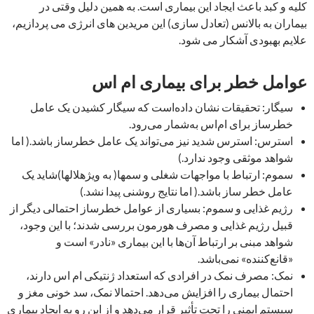
کلیه و کبد باعث ایجاد این بیماری است. به همین دلیل وقتی در
بیماران به بالانس (تعادل سازی) این مریدین های انرژی می پردازیم،
علایم بهبودی آشکار می شود.
عوامل خطر برای بیماری ام اس
سیگار: تحقیقات نشان داده‌است که سیگار کشیدن یک عامل
خطرساز برای ام‌اس به‌شمار می‌رود.
استرس: استرس شدید نیز می‌تواند یک عامل خطرساز باشد.( اما
شواهد موثقی وجود ندارد.)
سموم: ارتباط با مواجهات شغلی و سمها( به ویژهلالها)شاید یک
عامل خطر ساز باشد.( اما نتایج روشنی پیدا نشد.)
رژیم غذایی و سموم: بسیاری از عوامل خطرساز احتمالی دیگر از
قبیل رژیم غذایی و مصرف هورمون بررسی شدند؛ با این وجود،
شواهد مبنی بر ارتباط آن‌ها با این بیماری «نادر» است و
«قانع‌کننده» نمی‌باشد.
نمک: مصرف نمک در افرادی که استعداد ژنتیکی ام اس دارند،
احتمال بیماری را افزایش می‌دهد. احتمالا نمک، سد خونی مغز و
سیستم ایمنی را تحت تأثیر قرار می‌دهد و از این رو به ایجاد بیماری