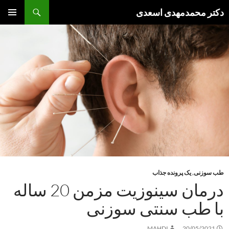
فتن
جست‌وجو
دکتر محمدمهدی اسعدی
ه
فهرست
وشته‌ها
اصلی
طب سوزنی
,
یک پرونده جذاب
درمان سینوزیت مزمن 20 ساله
با طب سنتی سوزنی
MAHDI
20/05/2021