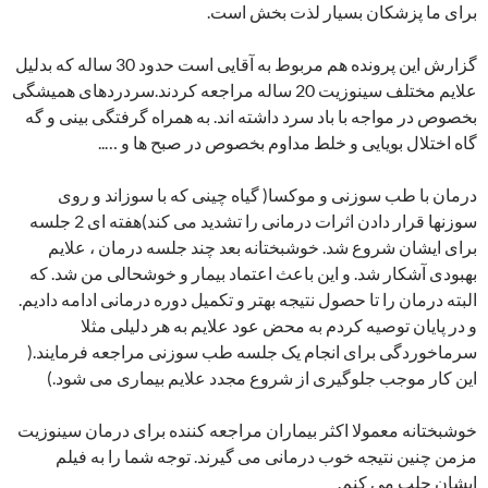
برای ما پزشکان بسیار لذت بخش است.
گزارش این پرونده هم مربوط به آقایی است حدود 30 ساله که بدلیل
علایم مختلف سینوزیت 20 ساله مراجعه کردند.سردردهای همیشگی
بخصوص در مواجه با باد سرد داشته اند. به همراه گرفتگی بینی و گه
گاه اختلال بویایی و خلط مداوم بخصوص در صبح ها و …..
درمان با طب سوزنی و موکسا( گیاه چینی که با سوزاند و روی
سوزنها قرار دادن اثرات درمانی را تشدید می کند)هفته ای 2 جلسه
برای ایشان شروع شد. خوشبختانه بعد چند جلسه درمان ، علایم
بهبودی آشکار شد. و این باعث اعتماد بیمار و خوشحالی من شد. که
البته درمان را تا حصول نتیجه بهتر و تکمیل دوره درمانی ادامه دادیم.
و در پایان توصیه کردم به محض عود علایم به هر دلیلی مثلا
سرماخوردگی برای انجام یک جلسه طب سوزنی مراجعه فرمایند.(
این کار موجب جلوگیری از شروع مجدد علایم بیماری می شود.)
خوشبختانه معمولا اکثر بیماران مراجعه کننده برای درمان سینوزیت
مزمن چنین نتیجه خوب درمانی می گیرند. توجه شما را به فیلم
ایشان جلب می کنم.